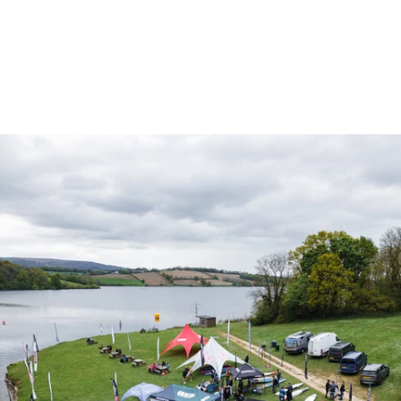
GBSUP Llandegfedd P3T Drone
Media